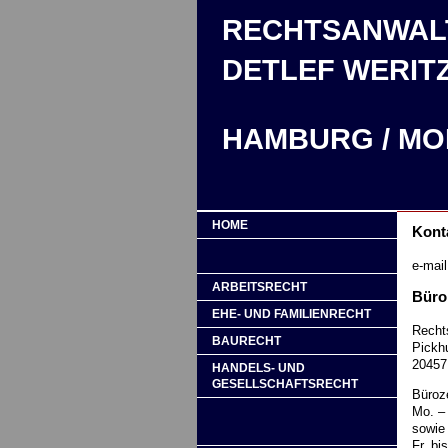
RECHTSANWAL
DETLEF WERIT
HAMBURG / MO
HOME
Kont
e-mail
ARBEITSRECHT
Büro
EHE- UND FAMILIENRECHT
Recht
BAURECHT
Pickh
20457
HANDELS- UND
GESELLSCHAFTSRECHT
Büroz
Mo. –
sowie
Fr. bi