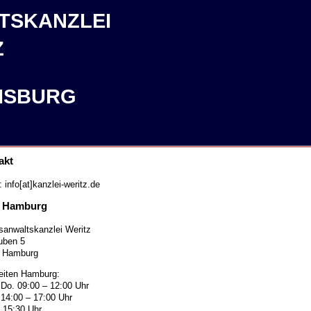
TSKANZLEI
Z
ISBURG
akt
: info[at]kanzlei-weritz.de
 Hamburg
sanwaltskanzlei Weritz
uben 5
 Hamburg
eiten Hamburg:
 Do. 09:00 – 12:00 Uhr
 14:00 – 17:00 Uhr
s 15:30 Uhr