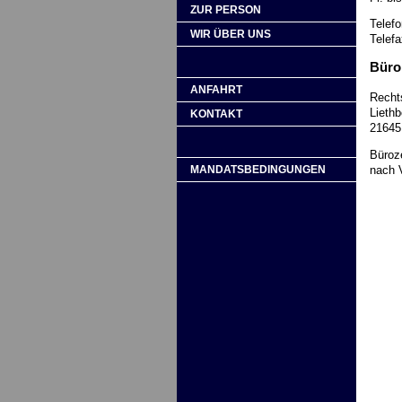
ZUR PERSON
Telefo
WIR ÜBER UNS
Telefa
Büro
ANFAHRT
Recht
Liethb
KONTAKT
21645
Büroz
nach 
MANDATSBEDINGUNGEN